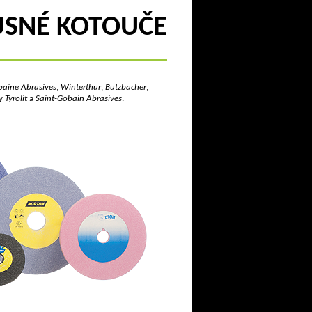
USNÉ KOTOUČE
baine Abrasives
,
Winterthur
,
Butzbacher
,
my
Tyrolit
a
Saint-Gobain Abrasives
.