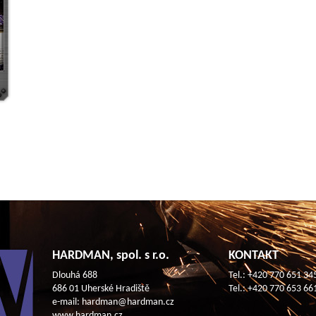
HARDMAN, spol. s r.o.
KONTAKT
Dlouhá 688
Tel.: +420 770 651 34
686 01 Uherské Hradiště
Tel.: +420 770 653 66
e-mail: hardman@hardman.cz
www.hardman.cz