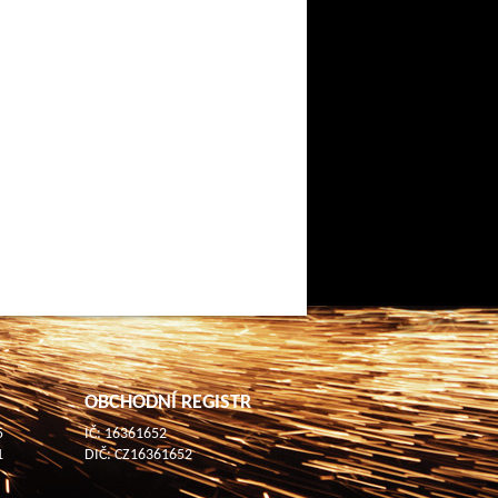
OBCHODNÍ REGISTR
5
IČ: 16361652
1
DIČ: CZ16361652