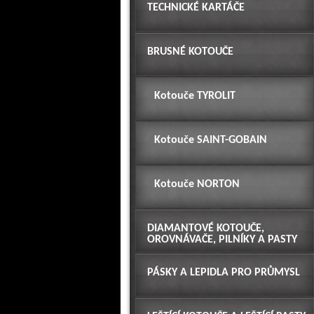
TECHNICKÉ KARTÁČE
BRUSNÉ KOTOUČE
Kotouče TYROLIT
Kotouče SAINT-GOBAIN
Kotouče NORTON
DIAMANTOVÉ KOTOUČE,
OROVNÁVAČE, PILNÍKY A PASTY
PÁSKY A LEPIDLA PRO PRŮMYSL